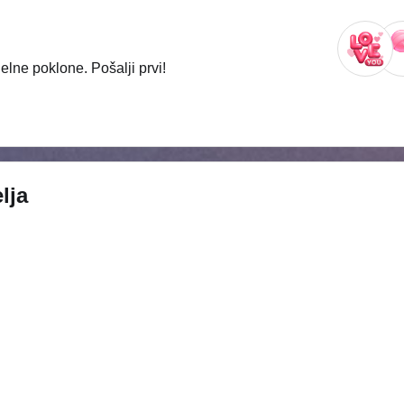
lne poklone. Pošalji prvi!
lja