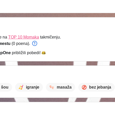
e na
TOP 10 Momaka
takmičenju.
mestu
(0 poena).
epOne
približili
pobedi!
 šou
igranje
masaža
bez jebanja