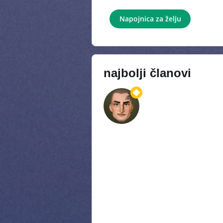
Napojnica za želju
najbolji članovi