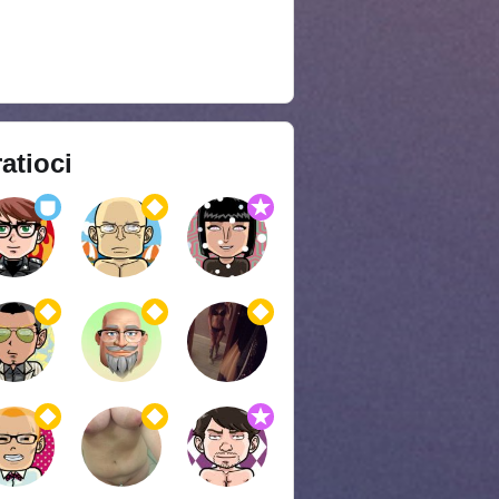
atioci