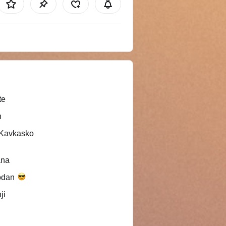
te
n
/Kavkasko
ana
odan
ji