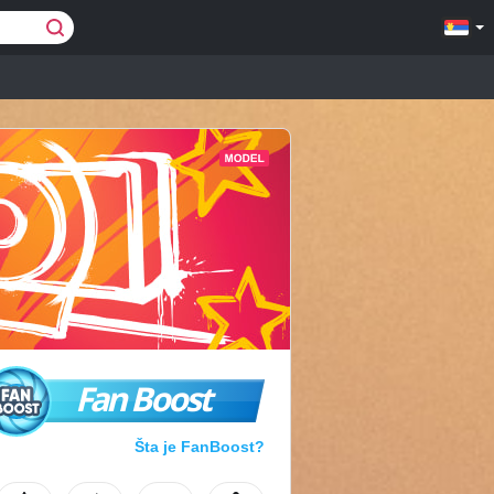
Fan Boost
Šta je FanBoost?