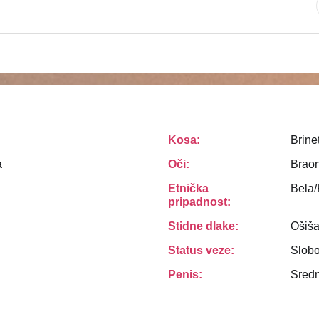
Kosa:
Brine
a
Oči:
Brao
Etnička
Bela
pripadnost:
Stidne dlake:
Ošiš
Status veze:
Slob
Penis:
Sredn