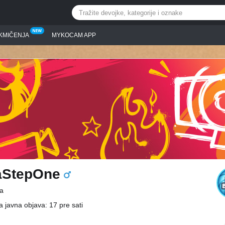
KMIČENJA
MYKOCAM APP
aStepOne
a
a javna objava: 17 pre sati