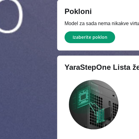
Pokloni
Model za sada nema nikakve virtue
Izaberite poklon
YaraStepOne
Lista že
Xbox