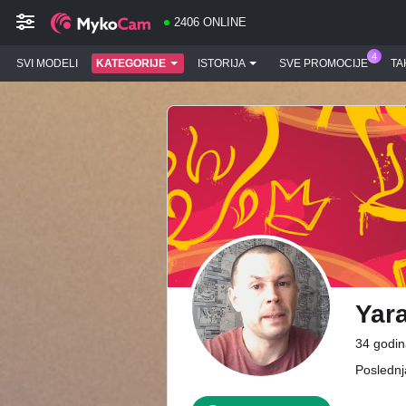
2406 ONLINE
SVI MODELI
KATEGORIJE
ISTORIJA
SVE PROMOCIJE
TA
Yar
34 godin
Poslednj