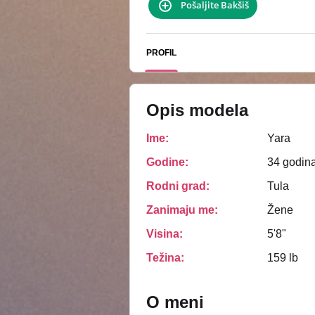
Pošaljite Bakšiš
PROFIL
Opis modela
Ime:
Yara
Godine:
34 godin
Rodni grad:
Tula
Zanimaju me:
Žene
Visina:
5'8"
Težina:
159 lb
O meni