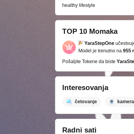
healthy lifestyle
TOP 10 Momaka
YaraStepOne
učestvuj
Model je trenutno na
955 
Pošaljite Tokene da biste
YaraSt
Interesovanja
četovanje
kamera
Radni sati