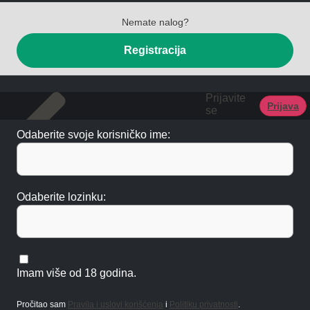
Nemate nalog?
Registracija
Prijavite
Prijava
se
Odaberite svoje korisničko ime:
Odaberite lozinku:
Imam više od 18 godina.
Pročitao sam
Pravila i uslovi korišćenja
i
Politiku privatnosti
.