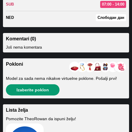
SUB
07:00 - 14:00
NED
Слободан дан
Komentari (0)
Još nema komentara
Pokloni
Model za sada nema nikakve virtuelne poklone. Pošalji prvi!
Izaberite poklon
Lista želja
Pomozite
TheoRowan
da ispuni želju!