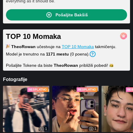
everything as it should be.
Pošaljite Bakšiš
TOP 10 Momaka
TheoRowan
učestvuje na
TOP 10 Momaka
takmičenju.
Model je trenutno na
1171 mestu
(0 poena).
Pošaljite Tokene da biste
TheoRowan
približili
pobedi!
Fotografije
BESPLATNO
BESPLATNO
BE
1
1