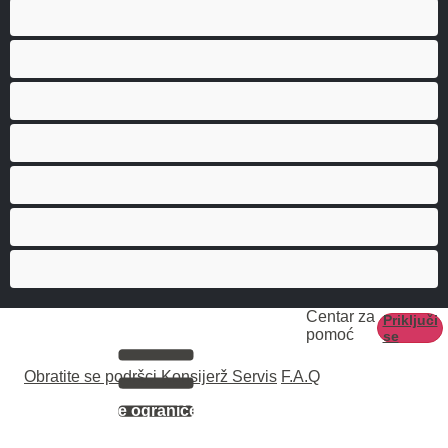
Hetero
Mede
Mišićave
Najbolji za privatne
Parovi
Studenti
Veliki kurac
Centar za
Priključi
pomoć
se
Obratite se podršci
Konsijerž Servis
F.A.Q
Ovaj sajt je ograničen na korisnike koji imaju 18
godina i više.
Svi modeli koji se pojavljuju na ovom sajtu imaju