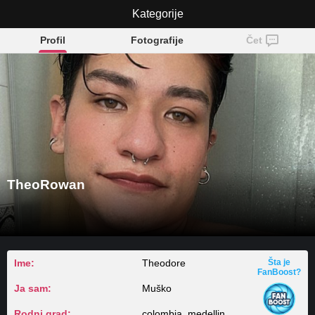
TheoRowan
Kategorije
Profil
Fotografije
Čet
TheoRowan
Ime:
Theodore
Šta je
FanBoost?
Ja sam:
Muško
Rodni grad:
colombia, medellin