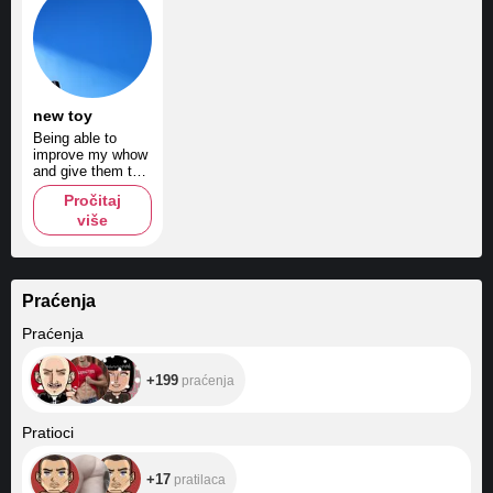
new toy
Being able to
improve my whow
and give them the
best show
Pročitaj
više
Praćenja
+199
Praćenja
+199
praćenja
+17
Pratioci
+17
pratilaca