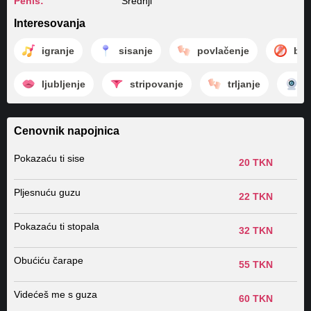
Penis:
Srednji
Interesovanja
igranje
sisanje
povlačenje
bez
ljubljenje
stripovanje
trljanje
k
Cenovnik napojnica
Pokazaću ti sise
20 TKN
Pljesnuću guzu
22 TKN
Pokazaću ti stopala
32 TKN
Obućiću čarape
55 TKN
Videćeš me s guza
60 TKN