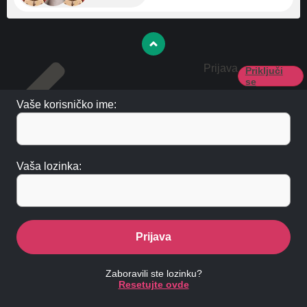
Prijava
Priključi
se
Vaše korisničko ime:
Vaša lozinka:
Prijava
Zaboravili ste lozinku?
Resetujte ovde