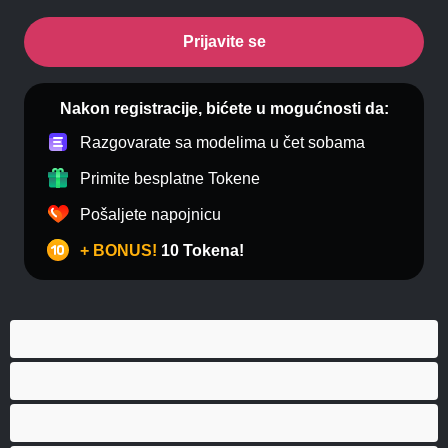
Prijavite se
Nakon registracije, bićete u mogućnosti da:
Razgovarate sa modelima u čet sobama
Primite besplatne Tokene
Pošaljete napojnicu
+ BONUS!
10 Tokena!
Anal
Biseksualni
Gej