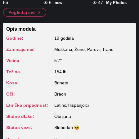
6
47
hii
new
My Photos
Pogledaj sve
Opis modela
Godine:
19 godina
Zanimaju me:
Muškarci, Žene, Parovi, Trans
Visina:
5'7"
Težina:
154 lb
Kosa:
Brinete
Oči:
Braon
Etnička pripadnost:
Latino/Hispanjolci
Stidne dlake:
Obrijana
Status veze:
Slobodan