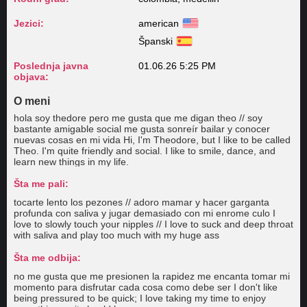
Jezici:
american
Španski
Poslednja javna
01.06.26 5:25 PM
objava:
O meni
hola soy thedore pero me gusta que me digan theo // soy
bastante amigable social me gusta sonreír bailar y conocer
nuevas cosas en mi vida Hi, I'm Theodore, but I like to be called
Theo. I'm quite friendly and social. I like to smile, dance, and
learn new things in my life.
Šta me pali:
tocarte lento los pezones // adoro mamar y hacer garganta
profunda con saliva y jugar demasiado con mi enrome culo I
love to slowly touch your nipples // I love to suck and deep throat
with saliva and play too much with my huge ass
Šta me odbija:
no me gusta que me presionen la rapidez me encanta tomar mi
momento para disfrutar cada cosa como debe ser I don't like
being pressured to be quick; I love taking my time to enjoy