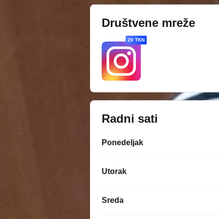
Društvene mreže
20 TKN
Radni sati
Ponedeljak
Utorak
Sreda