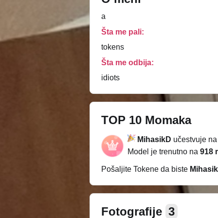
a
Šta me pali:
tokens
Šta me odbija:
idiots
TOP 10 Momaka
MihasikD
učestvuje n
Model je trenutno na
918 
Pošaljite Tokene da biste
Mihasi
Fotografije
3