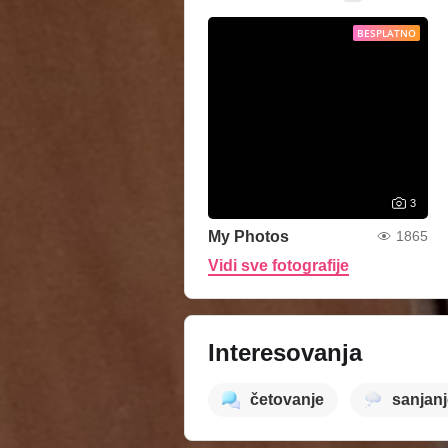
BESPLATNO
3
My Photos
1865
Vidi sve fotografije
Interesovanja
četovanje
sanjanj