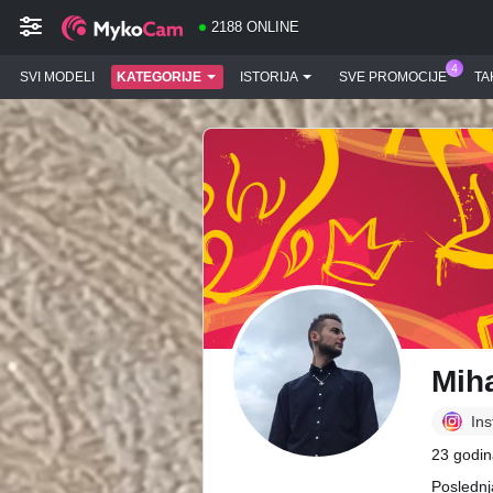
2188 ONLINE
SVI MODELI
KATEGORIJE
ISTORIJA
SVE PROMOCIJE
TA
Mih
In
23 godin
Poslednj