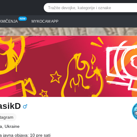
KMIČENJA
MYKOCAM APP
asikD
stagram
a, Ukraine
a javna objava: 10 pre sati