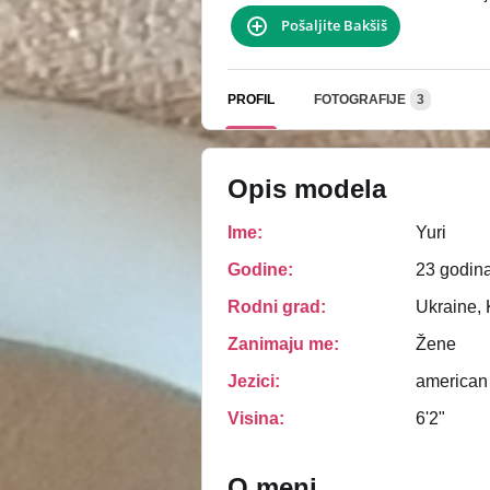
Pošaljite Bakšiš
PROFIL
FOTOGRAFIJE
3
Opis modela
Ime:
Yuri
Godine:
23 godin
Rodni grad:
Ukraine, 
Zanimaju me:
Žene
Jezici:
american
Visina:
6'2"
O meni