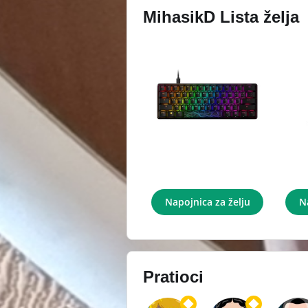
MihasikD
Lista želja
HyperX Alloy Origins 60
Napojnica za želju
N
Pratioci