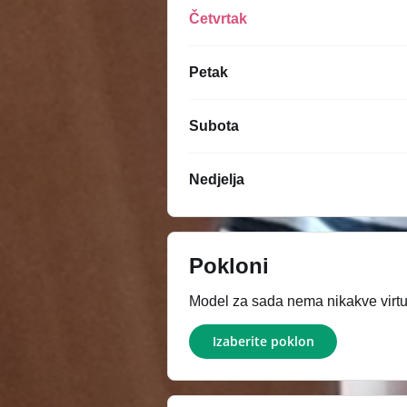
Četvrtak
Petak
Subota
Nedjelja
Pokloni
Model za sada nema nikakve virtue
Izaberite poklon