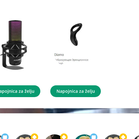
HyperX QuadCast S Microphone
Diamo
apojnica za želju
Napojnica za želju