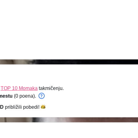
a
TOP 10 Momaka
takmičenju.
mestu
(0 poena).
kD
približili
pobedi!