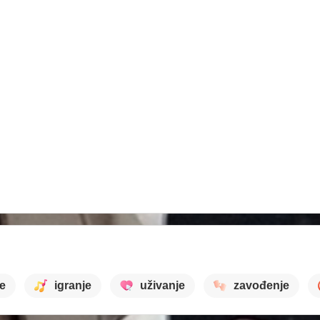
e
igranje
uživanje
zavođenje