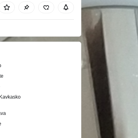
b
te
e
/Kavkasko
ava
e