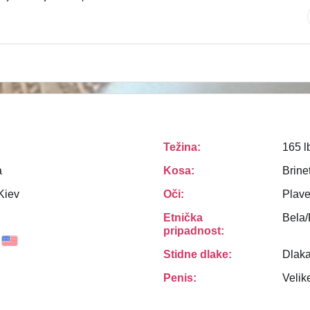
Težina:
165 l
a
Kosa:
Brine
Kiev
Oči:
Plav
Etnička
Bela
pripadnost:
Stidne dlake:
Dlak
Penis:
Velik