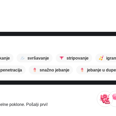
kanje
svršavanje
stripovanje
igran
 penetracija
snažno jebanje
jebanje u dupe
lne poklone. Pošalji prvi!