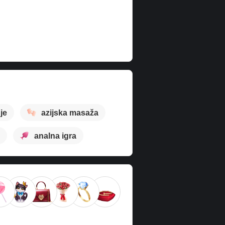
je
azijska masaža
analna igra