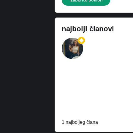
najbolji članovi
1 najboljeg člana