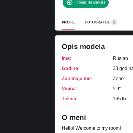
Pošaljite Bakšiš
PROFIL
FOTOGRAFIJE
1
Opis modela
Ime:
Ruslan
Godine:
33 godin
Zanimaju me:
Žene
Visina:
5'9"
Težina:
165 lb
O meni
Hello! Welcome to my room!