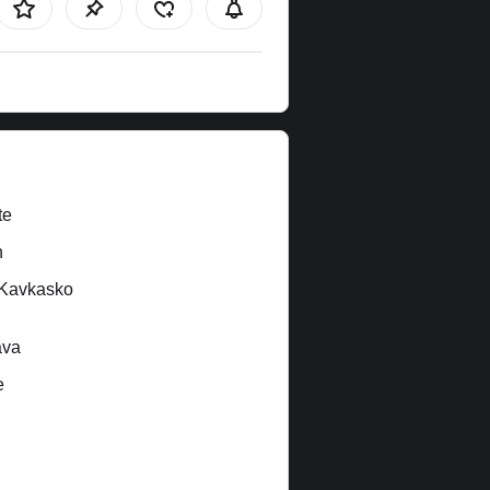
te
n
/Kavkasko
ava
e