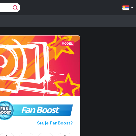
Fan Boost
Šta je FanBoost?