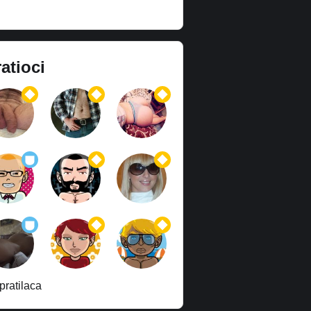
atioci
pratilaca