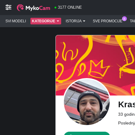
3177 ONLINE
SVI MODELI
KATEGORIJE
ISTORIJA
SVE PROMOCIJE
TA
Kra
33 godin
Poslednj