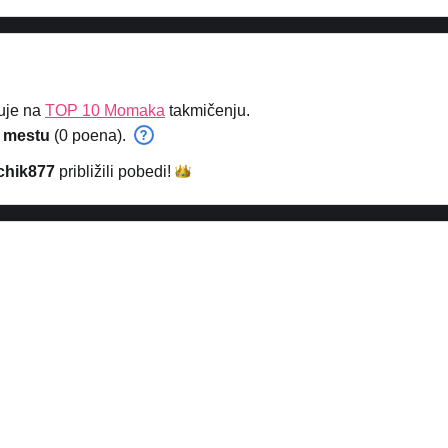
uje na
TOP 10 Momaka
takmičenju.
 mestu
(0 poena).
chik877
približili
pobedi!