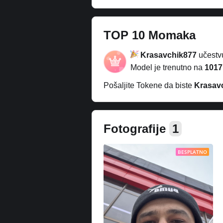
TOP 10 Momaka
Krasavchik877
učestv
Model je trenutno na
1017
Pošaljite Tokene da biste
Krasav
Fotografije
1
BESPLATNO