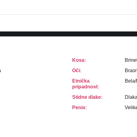
Kosa:
Brine
a
Oči:
Brao
Etnička
Bela
pripadnost:
Stidne dlake:
Dlak
Penis:
Velik