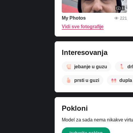
1
My Photos
221
Vidi sve fotografije
Interesovanja
jebanje u guzu
dr
prsti u guzi
dupla
Pokloni
Model za sada nema nikakve virtue
Izaberite poklon