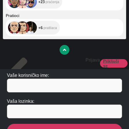
+23
praćenja
+6
Pratioci
+6
pratilaca
Prijava
Priključi
se
Vaše korisničko ime:
Vaša lozinka: