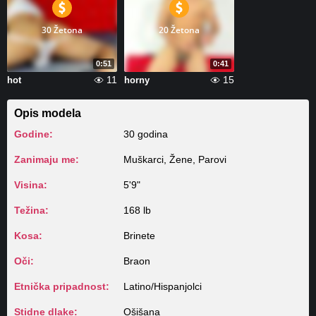
30 Žetona
20 Žetona
0:51
0:41
11
15
hot
horny
Opis modela
Godine:
30 godina
Zanimaju me:
Muškarci, Žene, Parovi
Visina:
5'9"
Težina:
168 lb
Kosa:
Brinete
Oči:
Braon
Etnička pripadnost:
Latino/Hispanjolci
Stidne dlake:
Ošišana