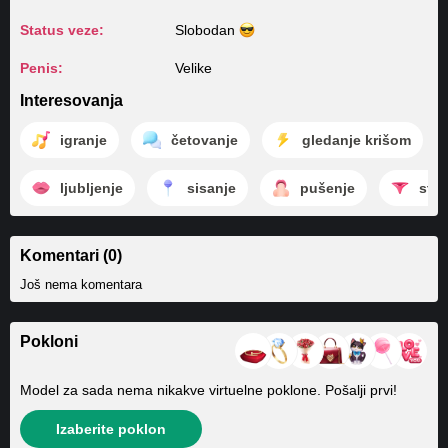
Status veze:
Slobodan
Penis:
Velike
Interesovanja
igranje
četovanje
gledanje krišom
ljubljenje
sisanje
pušenje
stri
Komentari (0)
Još nema komentara
Pokloni
Model za sada nema nikakve virtuelne poklone. Pošalji prvi!
Izaberite poklon