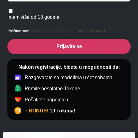
Imam više od 18 godina.
Pročitao sam
Pravila i uslovi korišćenja
i
Politiku privatnosti
.
Prijavite se
Nakon registracije, bićete u mogućnosti da:
Razgovarate sa modelima u čet sobama
Primite besplatne Tokene
Pošaljete napojnicu
+ BONUS!
10 Tokena!
Anal