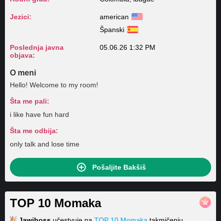
Jezici:
american
Španski
Poslednja javna
05.06.26 1:32 PM
objava:
O meni
Hello! Welcome to my room!
Šta me pali:
i like have fun hard
Šta me odbija:
only talk and lose time
Pošaljite Bakšiš
TOP 10 Momaka
Jawiboss
učestvuje na
TOP 10 Momaka
takmičenju.