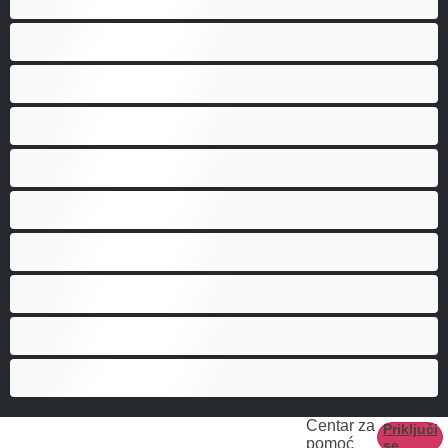
Biseksualni
Gej
Hetero
Mede
Mišićave
Najbolji za privatne
Parovi
Studenti
Veliki kurac
Centar za
Priključi
pomoć
se