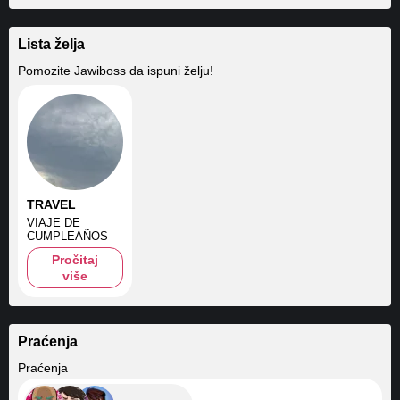
Lista želja
Pomozite
Jawiboss
da ispuni želju!
TRAVEL
VIAJE DE
CUMPLEAÑOS
Pročitaj
više
Praćenja
+23
Praćenja