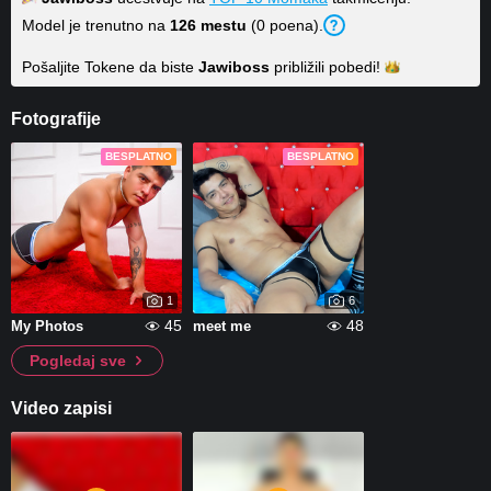
Model je trenutno na
126 mestu
(0 poena).
Pošaljite Tokene da biste
Jawiboss
približili
pobedi!
Fotografije
BESPLATNO
BESPLATNO
1
6
45
48
My Photos
meet me
Pogledaj sve
Video zapisi