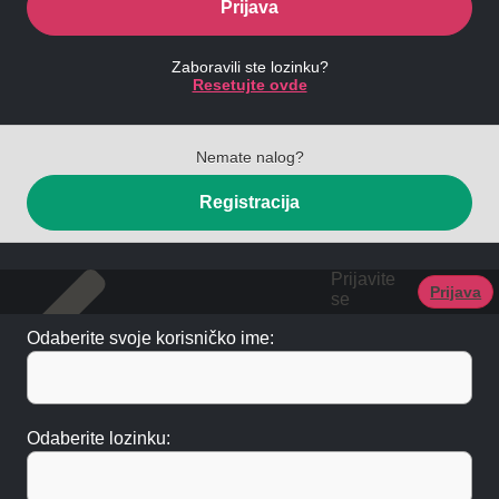
Prijava
Zaboravili ste lozinku?
Resetujte ovde
Nemate nalog?
Registracija
Prijavite
Prijava
se
Odaberite svoje korisničko ime:
Odaberite lozinku: