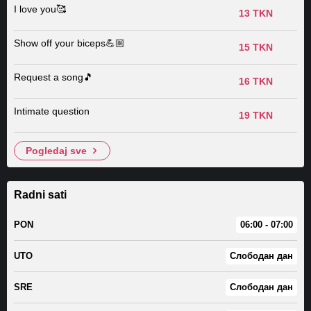
I love you🥰
13 TKN
Show off your biceps💪🏼
15 TKN
Request a song🎵
16 TKN
Intimate question
19 TKN
pogledaj sve
Radni sati
PON
06:00 - 07:00
UTO
Слободан дан
SRE
Слободан дан