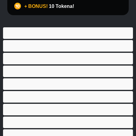
+ BONUS!
10 Tokena!
Anal
Biseksualni
Gej
Hetero
Mede
Mišićave
Najbolji za privatne
Parovi
Studenti