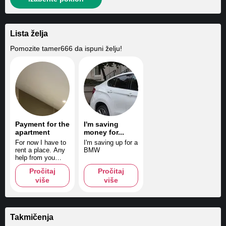
Lista želja
Pomozite
tamer666
da ispuni želju!
Payment for the
I'm saving
apartment
money for...
For now I have to
I'm saving up for a
rent a place. Any
BMW
help from you
would be most
Pročitaj
Pročitaj
welcome. THANK
više
više
YOU!
Takmičenja