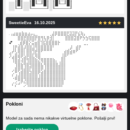
░░║█║░░║█╙─╜█║░║█╙─╜█║
░░╙─╜░░╙─────╜░╙─────╜
SweetieEva
16.10.2025
.⢠⣴⣶⣶⣷⣶⣴⡤⣄⡀ ⠀⠀⠀⢀⣼⡿⣿⣿⣿⣟⣽⣽⡟⣮⢷⡄
⠀⠀⠀⣿⣿⣟⣿⣿⣿⡟⣿⢻⢧⡿⣺⡇ ⠀⠀⠀⣿⣿⣿⣽⣿⠟⡳⣳⢯⣿⣿⣿⠀⠀⠀⠀⠀⠀ ⠀
💕 ⠀⢀⣾⡿⣿⡕⣭⣶⣿⢹⣯⣿⣿⣿⣿⡗⠀⠀⠀⠀⠀⠀⠀⠀⣀⡀
⠀⢸⡟⣾⣿⡼⣿⣿⣼⢻⣿⣿⣿⣿⣿⠃⠀⠀⠀⠀⢀⡼⠀⣾⡟
⣠⠞⣣⢿⣿⡇⣿⣿⣹⣟⣿⠋⠉⠉⠉⠀⠀⠀⢀⣾⣿⣾⠿⠋
⠜⣴⣿⢿⢟⣵⣟⣿⣧⡻⣿⣀⣀⣀⣀⡀⠀⠀⣼⡟⠁
⠀⠸⣿⣿⡺⣿⣹⣿⣿⣿⣮⡻⣿⣿⣿⣿⣆⢠⣿⡇
⠀⠀⣸⣿⣿⢹⣿⣽⣿⣿⣿⣷⢹⣿⣿⣿⣿⣾⣿⡇
⠀⠔⣿⢟⣽⣿⣿⢧⣿⣿⣿⣫⣾⣿⣿⣿⣿⣿⣿⡇
⠀⠎⣰⣼⣿⣿⣿⣿⣿⣿⢱⣿⣿⣿⣿⣿⣿⣿⣿⡇
⠀⠈⢛⠿⣿⡹⣿⣿⣿⣿⣿⣿⣿⣿⣿⣿⣿⣿⣿⠃⠀⠀⠀⠀
⠀⠎⡕⠚⠁⡩⢻⣿⣿⣿⣿⣿⣿⣿⣿⣿⣿⣿⡟
Pokloni
Model za sada nema nikakve virtuelne poklone. Pošalji prvi!
Izaberite poklon