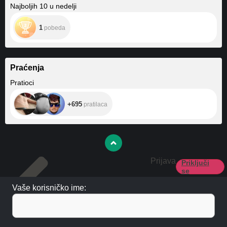
Najboljih 10 u nedelji
1
pobeda
Praćenja
+695
Pratioci
+695
pratilaca
Prijava
Priključi
se
Vaše korisničko ime: