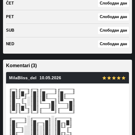
ČET
Слободан дан
PET
Слободан дан
SUB
Слободан дан
NED
Слободан дан
Komentari (3)
MilaBliss_del
10.05.2026
╓─╖╓──╖╓─╖╓────╖╓────╖
║█║║█╓╜║█║║█╓──╜║█╓──╜
║█╙╜╓╜░║█║║█╙──╖║█╙──╖
║█╓╖╙╖░║█║╙──╖█║╙──╖█║
║█║║█╙╖║█║╓──╜█║╓──╜█║
╙─╜╙──╜╙─╜╙────╜╙────╜
╓────╖░╓─────╖░╓────╖
║█╓──╜░║█╓─╖█║░║█╓╖█║
║█╙─╖░░║█║░║█║░║█╙╜╓╜
║█╓─╜░░║█║░║█║░║█╓╖╙╖