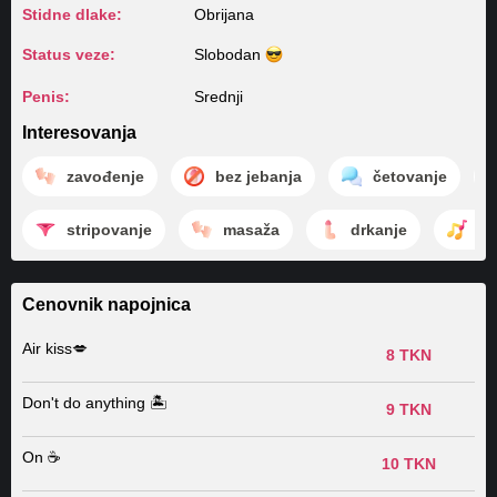
Stidne dlake:
Obrijana
Status veze:
Slobodan
Penis:
Srednji
Interesovanja
zavođenje
bez jebanja
četovanje
stripovanje
masaža
drkanje
ig
Cenovnik napojnica
Air kiss💋
8 TKN
Don't do anything 🏝️
9 TKN
On ☕️
10 TKN