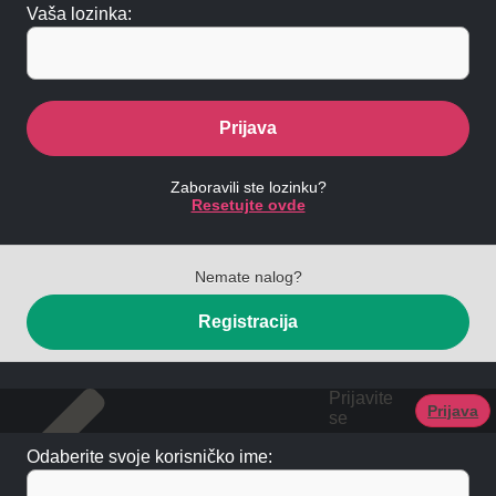
Vaša lozinka:
Prijava
Zaboravili ste lozinku?
Resetujte ovde
Nemate nalog?
Registracija
Prijavite
Prijava
se
Odaberite svoje korisničko ime: