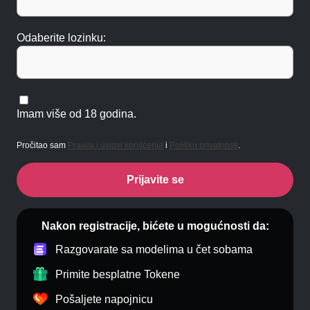
Odaberite lozinku:
Imam više od 18 godina.
Pročitao sam
Pravila i uslovi korišćenja
i
Politiku privatnosti
.
Prijavite se
Nakon registracije, bićete u mogućnosti da:
Razgovarate sa modelima u čet sobama
Primite besplatne Tokene
Pošaljete napojnicu