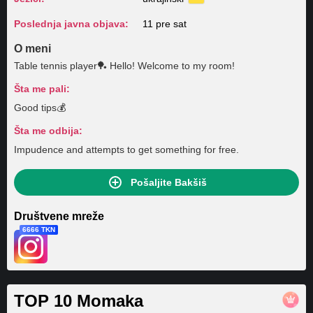
Poslednja javna objava:
11 pre sat
O meni
Table tennis player🏓 Hello! Welcome to my room!
Šta me pali:
Good tips💰
Šta me odbija:
Impudence and attempts to get something for free.
Pošaljite Bakšiš
Društvene mreže
6666 TKN
TOP 10 Momaka