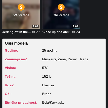
999 Žetona
666 Žetona
1:02
1:02
27
24
Jerking off in the bathroom
Close up of a dick
Opis modela
Godine:
25 godina
Zanimaju me:
Muškarci, Žene, Parovi, Trans
Visina:
5'8"
Težina:
152 lb
Kosa:
Plavuše
Oči:
Braon
Etnička pripadnost:
Bela/Kavkasko