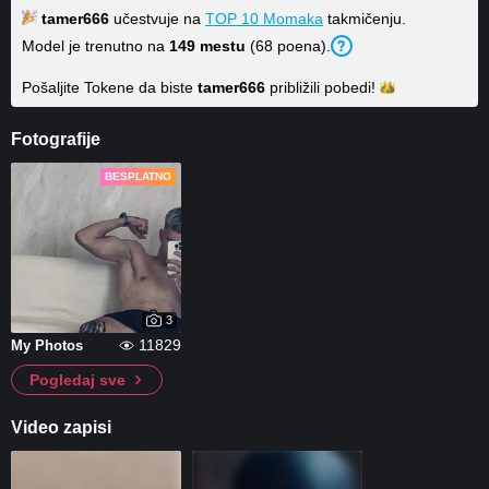
tamer666
učestvuje na
TOP 10 Momaka
takmičenju.
Model je trenutno na
149 mestu
(68 poena).
Pošaljite Tokene da biste
tamer666
približili
pobedi!
Fotografije
BESPLATNO
3
11829
My Photos
Pogledaj sve
Video zapisi