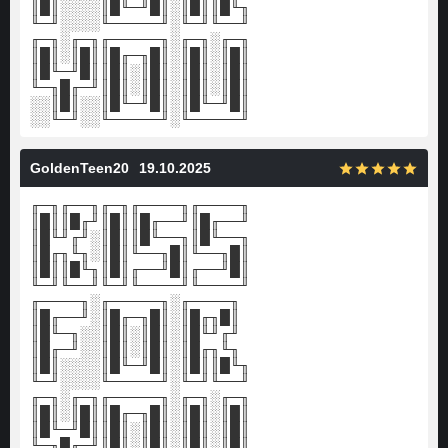
║█║░░░░║█╙─╜█║░║█║║█╙╖
╙─╜░░░░╙─────╜░╙─╜╙──╜
╓─╖░╓─╖╓─────╖░╓─╖░╓─╖
║█║░║█║║█╓─╖█║░║█║░║█║
║█╙─╜█║║█║░║█║░║█║░║█║
╙─╖█╓─╜║█║░║█║░║█║░║█║
░░║█║░░║█╙─╜█║░║█╙─╜█║
░░╙─╜░░╙─────╜░╙─────╜
GoldenTeen20
19.10.2025
╓─╖╓──╖╓─╖╓────╖╓────╖
║█║║█╓╜║█║║█╓──╜║█╓──╜
║█╙╜╓╜░║█║║█╙──╖║█╙──╖
║█╓╖╙╖░║█║╙──╖█║╙──╖█║
║█║║█╙╖║█║╓──╜█║╓──╜█║
╙─╜╙──╜╙─╜╙────╜╙────╜
╓────╖░╓─────╖░╓────╖
║█╓──╜░║█╓─╖█║░║█╓╖█║
║█╙─╖░░║█║░║█║░║█╙╜╓╜
║█╓─╜░░║█║░║█║░║█╓╖╙╖
║█║░░░░║█╙─╜█║░║█║║█╙╖
╙─╜░░░░╙─────╜░╙─╜╙──╜
╓─╖░╓─╖╓─────╖░╓─╖░╓─╖
║█║░║█║║█╓─╖█║░║█║░║█║
║█╙─╜█║║█║░║█║░║█║░║█║
╙─╖█╓─╜║█║░║█║░║█║░║█║