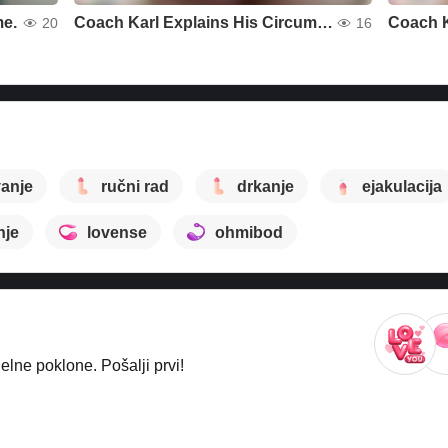
me.
Coach Karl Explains His Circumcision Status and Jacks Off, 1387, during a live broadcast here.
20
16
vanje
ručni rad
drkanje
ejakulacija
nje
lovense
ohmibod
lne poklone. Pošalji prvi!