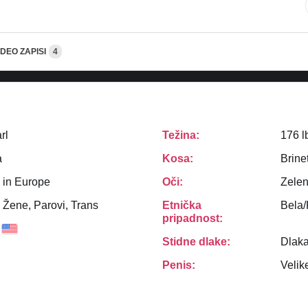
IDEO ZAPISI
4
rl
Težina:
176 l
a
Kosa:
Brine
 in Europe
Oči:
Zele
 Žene, Parovi, Trans
Etnička
Bela
pripadnost:
Stidne dlake:
Dlak
Penis:
Velik