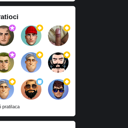
atioci
 pratilaca