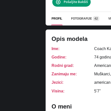
Pošaljite Bakšiš
PROFIL
FOTOGRAFIJE
42
V
Opis modela
Ime:
Coach Ka
Godine:
74 godin
Rodni grad:
American
Zanimaju me:
Muškarci,
Jezici:
american
Visina:
5'7"
O meni