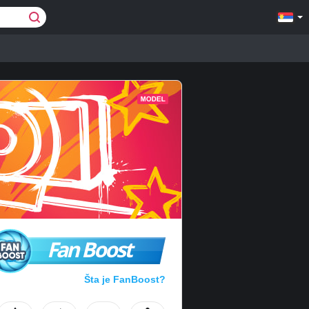
Fan Boost
Šta je FanBoost?