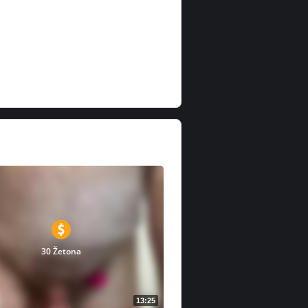
30 Žetona
13:25