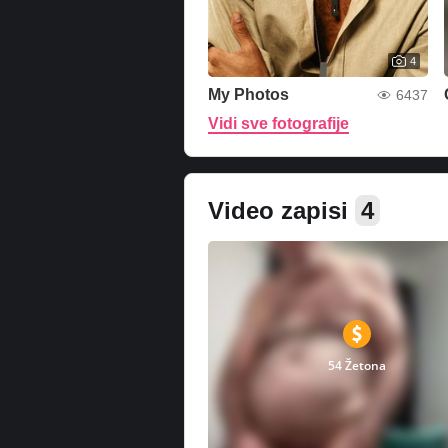
4
My Photos
6437
Vidi sve fotografije
Video zapisi
4
54 Žetona