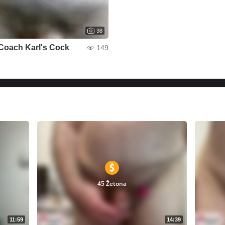
38
Coach Karl's Cock
149
45 Žetona
11:59
14:39