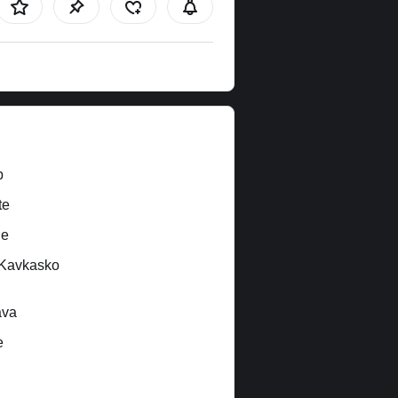
b
te
ne
/Kavkasko
ava
e