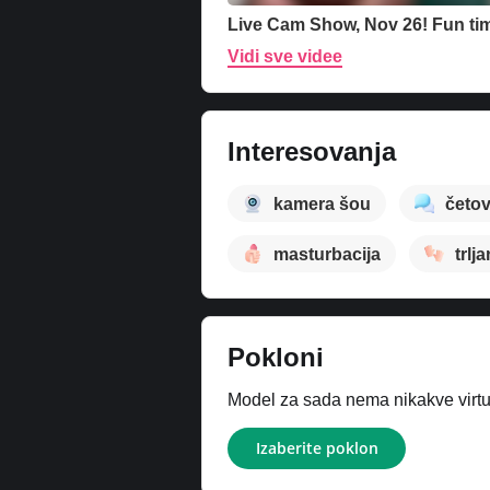
Live Cam Show, Nov 26! Fun ti
Vidi sve videe
Interesovanja
kamera šou
četo
masturbacija
trlja
Pokloni
Model za sada nema nikakve virtue
Izaberite poklon