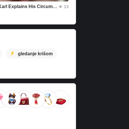
Coach Karl Explains His Circumcision Status 1386 during a live cam broadcast here.
13
gledanje krišom