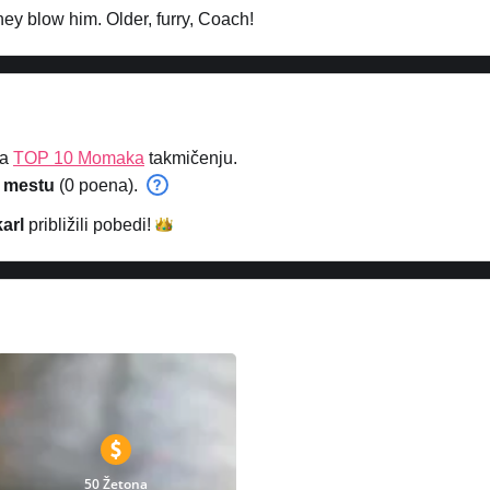
ey blow him. Older, furry, Coach!
na
TOP 10 Momaka
takmičenju.
 mestu
(0 poena).
arl
približili
pobedi!
50 Žetona