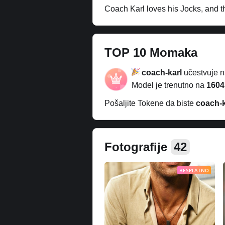
Coach Karl loves his Jocks, and th
TOP 10 Momaka
coach-karl
učestvuje 
Model je trenutno na
1604
Pošaljite Tokene da biste
coach-k
Fotografije
42
BESPLATNO