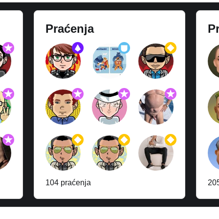
Praćenja
Pr
104 praćenja
205